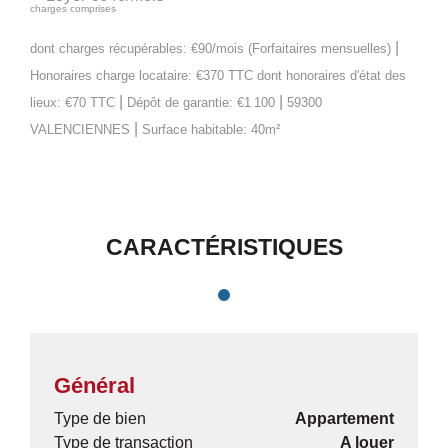
charges comprises
|
dont charges récupérables: €90/mois (Forfaitaires mensuelles)
Honoraires charge locataire: €370 TTC
dont honoraires d'état des
|
|
lieux: €70 TTC
Dépôt de garantie: €1 100
59300
|
VALENCIENNES
Surface habitable: 40m²
CARACTÉRISTIQUES
Général
Type de bien
Appartement
Type de transaction
A louer