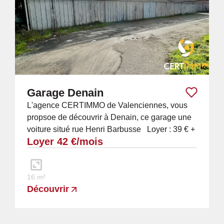
Garage Denain
L'agence CERTIMMO de Valenciennes, vous
propsoe de découvrir à Denain, ce garage une
voiture situé rue Henri Barbusse Loyer : 39 € +
Loyer 42 €/mois
3 € de chargesDépôt de garantie: 39€...
16 m²
Découvrir