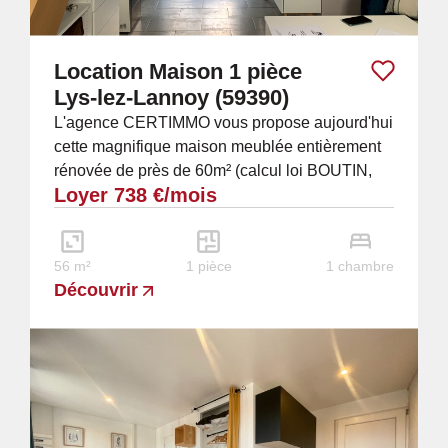
Location Maison 1 pièce
Lys-lez-Lannoy (59390)
L'agence CERTIMMO vous propose aujourd'hui
cette magnifique maison meublée entièrement
rénovée de près de 60m² (calcul loi BOUTIN,
Loyer 738 €/mois
près de 70m² en surface au sol) sur...
56 m²
1 pièce
1 chambre
Découvrir