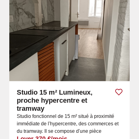
Studio 15 m² Lumineux,
proche hypercentre et
tramway
Studio fonctionnel de 15 m² situé à proximité
immédiate de l'hypercentre, des commerces et
du tramway. Il se compose d'une pièce
Loyer 370 €/mois
principale lumineuse, d'une cuisine équipée,...