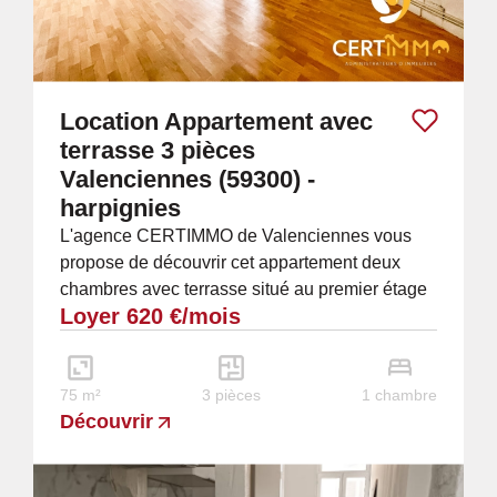
Location Appartement avec
terrasse 3 pièces
Valenciennes (59300) -
harpignies
L'agence CERTIMMO de Valenciennes vous
propose de découvrir cet appartement deux
chambres avec terrasse situé au premier étage
Loyer 620 €/mois
sans ascensseur. Le séjour et la salle à
manger...
75 m²
3 pièces
1 chambre
Découvrir