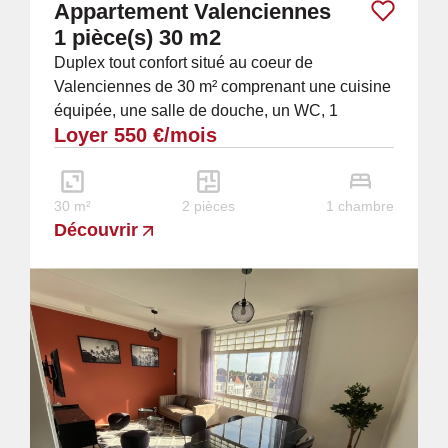
Appartement Valenciennes
1 pièce(s) 30 m2
Duplex tout confort situé au coeur de
Valenciennes de 30 m² comprenant une cuisine
équipée, une salle de douche, un WC, 1
Loyer 550 €/mois
chambre à l'étage SIitué près du centre il est
donc à...
30 m²
2 pièces
1 chambre
Découvrir