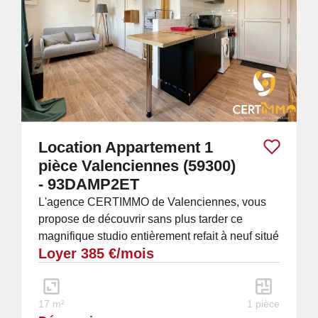
Location Appartement 1
pièce Valenciennes (59300)
- 93DAMP2ET
L'agence CERTIMMO de Valenciennes, vous
propose de découvrir sans plus tarder ce
magnifique studio entièrement refait à neuf situé
Loyer 385 €/mois
au deuxième étage sans ascenseur d'un
immeuble...
17 m²
1 pièce