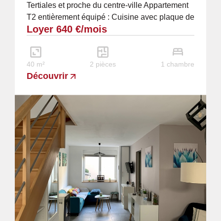
Tertiales et proche du centre-ville Appartement
T2 entièrement équipé : Cuisine avec plaque de
Loyer 640 €/mois
cuisson, four, réfrigérateur,...
40 m²
2 pièces
1 chambre
Découvrir