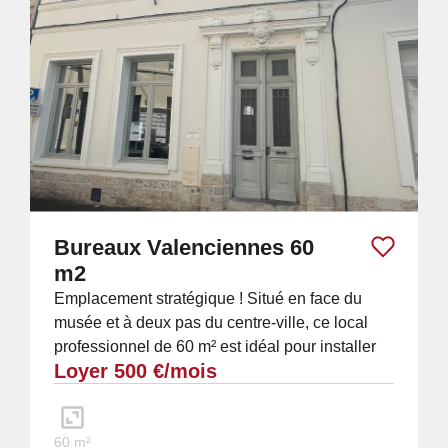
Bureaux Valenciennes 60
m2
Emplacement stratégique ! Situé en face du
musée et à deux pas du centre-ville, ce local
professionnel de 60 m² est idéal pour installer
Loyer 500 €/mois
vos bureaux ou une activité libérale. ...
60 m²