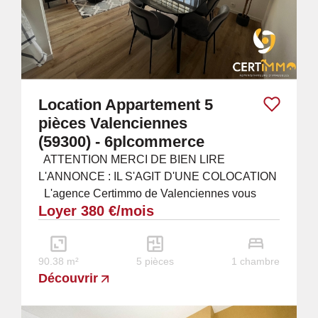
Location Appartement 5
pièces Valenciennes
(59300) - 6plcommerce
ATTENTION MERCI DE BIEN LIRE
L'ANNONCE : IL S'AGIT D'UNE COLOCATION
L'agence Certimmo de Valenciennes vous
Loyer 380 €/mois
propose de découvrir cette colocation ces 5
chambres sur la place...
90.38 m²
5 pièces
1 chambre
Découvrir