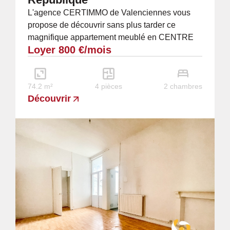
L'agence CERTIMMO de Valenciennes vous
propose de découvrir sans plus tarder ce
magnifique appartement meublé en CENTRE
Loyer 800 €/mois
VILLE de VALENCIENNES à proximité
immédiate de la gare et...
74.2 m²
4 pièces
2 chambres
Découvrir