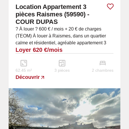
Location Appartement 3
pièces Raismes (59590) -
COUR DUPAS
? À louer ? 600 € / mois + 20 € de charges
(TEOM) À louer à Raismes, dans un quartier
calme et résidentiel, agréable appartement 3
Loyer 620 €/mois
pièces de 65 m², idéal pour un couple ou une...
62.45 m²
3 pièces
2 chambres
Découvrir