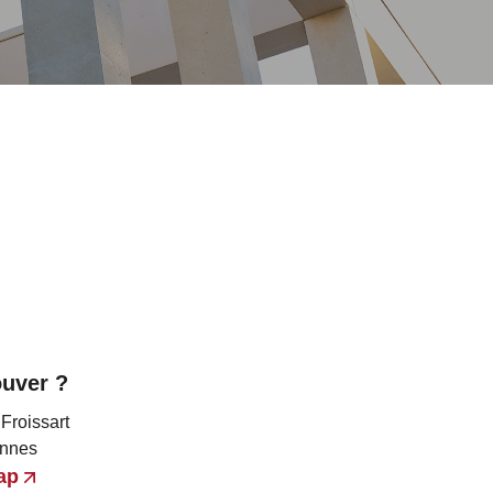
ouver ?
Froissart
ennes
ap