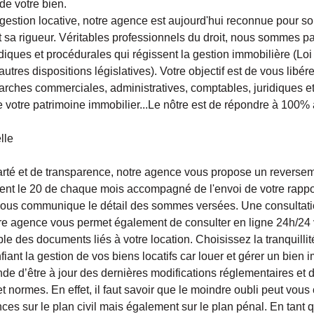
de votre bien.
gestion locative, notre agence est aujourd'hui reconnue pour s
 sa rigueur. Véritables professionnels du droit, nous sommes par
idiques et procédurales qui régissent la gestion immobilière (Lo
 autres dispositions législatives). Votre objectif est de vous libér
rches commerciales, administratives, comptables, juridiques e
e votre patrimoine immobilier...Le nôtre est de répondre à 100% à
lle
arté et de transparence, notre agence vous propose un revers
ment le 20 de chaque mois accompagné de l'envoi de votre rapp
ous communique le détail des sommes versées. Une consultati
re agence vous permet également de consulter en ligne 24h/24 
e des documents liés à votre location. Choisissez la tranquillité 
iant la gestion de vos biens locatifs car louer et gérer un bien 
nde d’être à jour des dernières modifications réglementaires et 
normes. En effet, il faut savoir que le moindre oubli peut vous c
es sur le plan civil mais également sur le plan pénal. En tant 