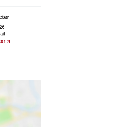
cter
 26
ail
er