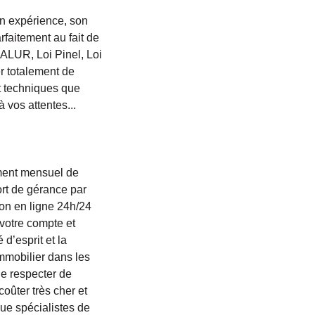
on expérience, son
faitement au fait de
i ALUR, Loi Pinel, Loi
er totalement de
t techniques que
 vos attentes...
ement mensuel de
ort de gérance par
on en ligne 24h/24
votre compte et
d’esprit et la
immobilier dans les
de respecter de
oûter très cher et
que spécialistes de