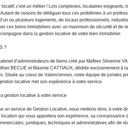
 locatif, c'est un métier ! Lois complexes, locataires exigeants, 
.. Autant de raisons de déléguer tous ces problèmes à un profes
r d’un ou plusieurs logements, de locaux professionnels, industr
uer ces biens immobiliers avec un maximum de sécurité et de ren
pagne dans la gestion locative de votre bien immobilier.
S ?
binet d’administrateurs de biens créé par Maîtres Séverine 
hier BECUE et Maxime CATTIAUX, dédiée exclusivement à la g
s. Située au coeur de Valenciennes, notre équipe de juristes p
gestion locative met son expérience à votre service.
a gestion locative à votre service
e un service de Gestion Locative, nous mettons donc à votre d
a location qui vous apportera son expérience, sa connaissance 
erciales, juridiques, techniques et administratives afin de réa