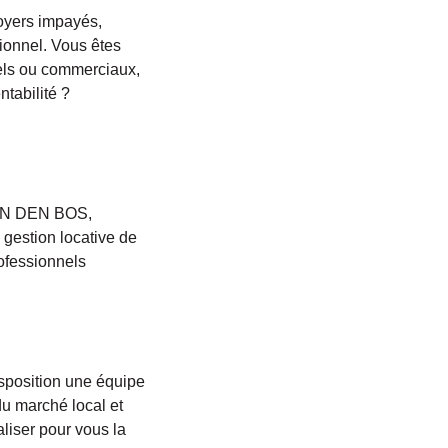
loyers impayés,
sionnel. Vous êtes
iels ou commerciaux,
tabilité ?
VAN DEN BOS,
estion locative de
rofessionnels
isposition une équipe
du marché local et
liser pour vous la